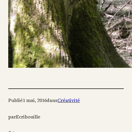
Publié
1 mai, 2016
dans
Créativité
par
Ecribouille