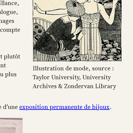
illance,
alogue,
images
e compte
s
t plutôt
ont
Illustration de mode, source :
ou plus
Taylor University, University
Archives & Zondervan Library
se d’une
exposition permanente de bijoux
.