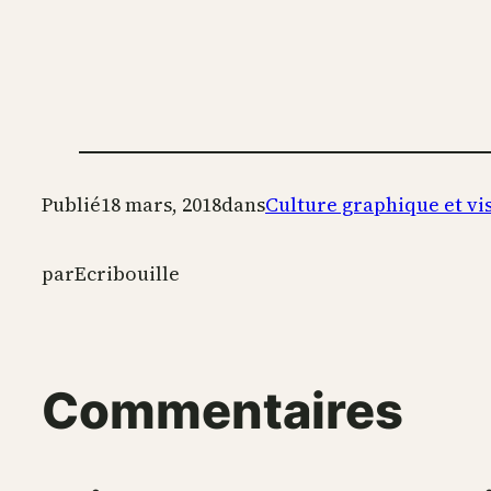
Publié
18 mars, 2018
dans
Culture graphique et vi
par
Ecribouille
Commentaires