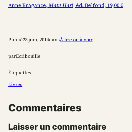
Anne Bragance,
Mata Hari
, éd. Belfond, 19,00 €
Publié
23 juin, 2014
dans
À lire ou à voir
par
Ecribouille
Étiquettes :
Livres
Commentaires
Laisser un commentaire